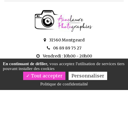
31560 Montgeard
06 89 89 75 27
Vendredi : 10h00 - 20h00
En continuant de défiler,
vous acceptez l'utilisation de services tiers
pouvant installer des cookies
Tout accepter
Personnaliser
Politique de confidentialité
Activités
Nos actualités
Photographie événementielle Pamiers
Photographe de mariage Ariège
Vidéos de mariage Foix
Photographe de mariage Toulouse
Photographe anniversaire Carcassonne
Photographe de grossesse Ariège