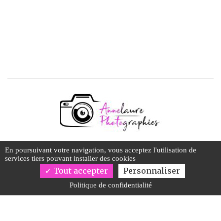
31560 Montgeard
En poursuivant votre navigation, vous acceptez l'utilisation de
services tiers pouvant installer des cookies
06 89 89 75 27
Tout accepter
Personnaliser
Dimanche : 10h00 - 20h00
Politique de confidentialité