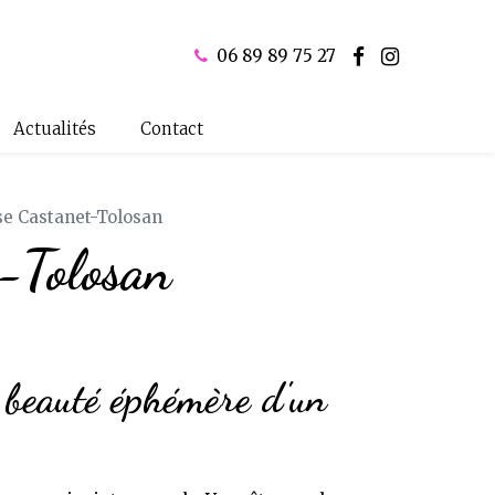
06 89 89 75 27
Actualités
Contact
e Castanet-Tolosan
t-Tolosan
 beauté éphémère d'un