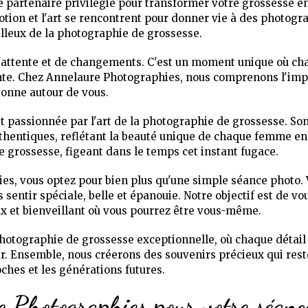
partenaire privilégié pour transformer votre grossesse en 
motion et l'art se rencontrent pour donner vie à des photogr
lleux de la photographie de grossesse.
d'attente et de changements. C'est un moment unique où ch
nte. Chez Annelaure Photographies, nous comprenons l'im
ayonne autour de vous.
passionnée par l'art de la photographie de grossesse. Son a
uthentiques, reflétant la beauté unique de chaque femme e
grossesse, figeant dans le temps cet instant fugace.
s, vous optez pour bien plus qu'une simple séance photo. V
sentir spéciale, belle et épanouie. Notre objectif est de 
 et bienveillant où vous pourrez être vous-même.
hotographie de grossesse exceptionnelle, où chaque détail
r. Ensemble, nous créerons des souvenirs précieux qui rest
ches et les générations futures.
e Photographies pour votre séanc