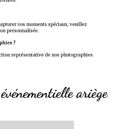
ttentes.
capturer vos moments spéciaux, veuillez
ion personnalisée.
phies ?
lection représentative de nos photographies
événementielle ariège