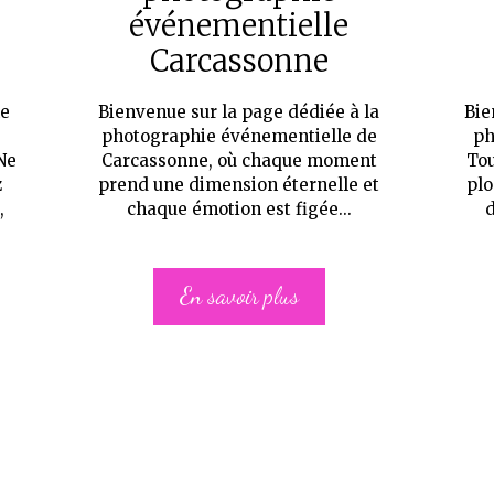
événementielle
Carcassonne
he
Bienvenue sur la page dédiée à la
Bie
photographie événementielle de
ph
Ne
Carcassonne, où chaque moment
Tou
z
prend une dimension éternelle et
plo
,
chaque émotion est figée...
d
En savoir plus